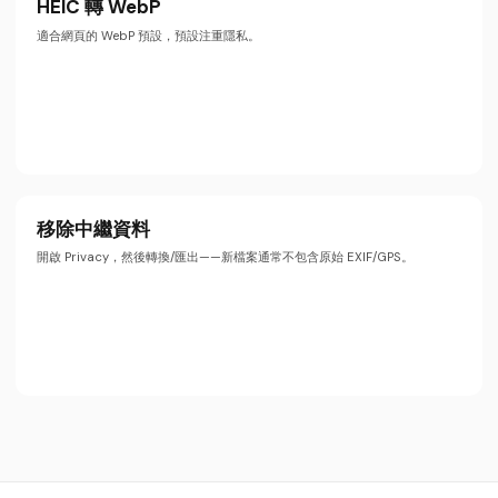
HEIC 轉 WebP
適合網頁的 WebP 預設，預設注重隱私。
移除中繼資料
開啟 Privacy，然後轉換/匯出——新檔案通常不包含原始 EXIF/GPS。