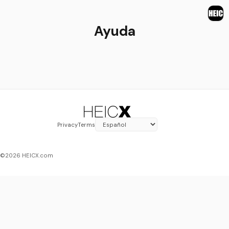
Ayuda
Privacy
Terms
©️
2026
HEICX.com